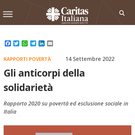
Skip
to
content
Facebook
Twitter
WhatsApp
Telegram
LinkedIn
Email
14 Settembre 2022
RAPPORTI POVERTÀ
Gli anticorpi della
solidarietà
Rapporto 2020 su povertà ed esclusione sociale in
Italia