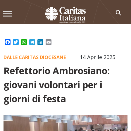
Skip
to
content
Facebook
Twitter
WhatsApp
Telegram
LinkedIn
Email
14 Aprile 2025
DALLE CARITAS DIOCESANE
Refettorio Ambrosiano:
giovani volontari per i
giorni di festa