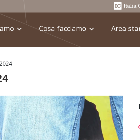
iamo
Cosa facciamo
Area st
 2024
24