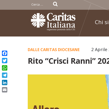
Ricerca
per:
Chi s
Skip
2 Aprile
DALLE CARITAS DIOCESANE
to
Rito “Crisci Ranni” 20
Facebook
content
Twitter
WhatsApp
Telegram
LinkedIn
Email