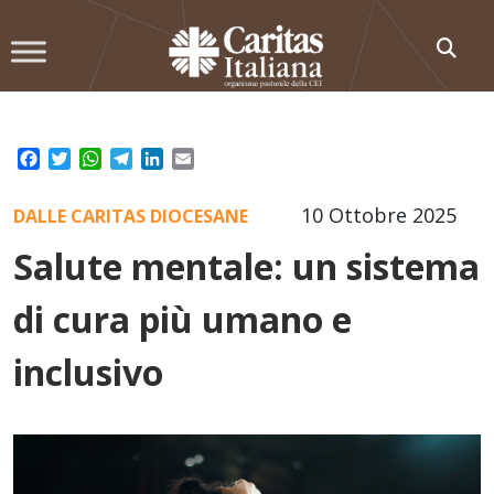
Skip
to
content
Facebook
Twitter
WhatsApp
Telegram
LinkedIn
Email
10 Ottobre 2025
DALLE CARITAS DIOCESANE
Salute mentale: un sistema
di cura più umano e
inclusivo