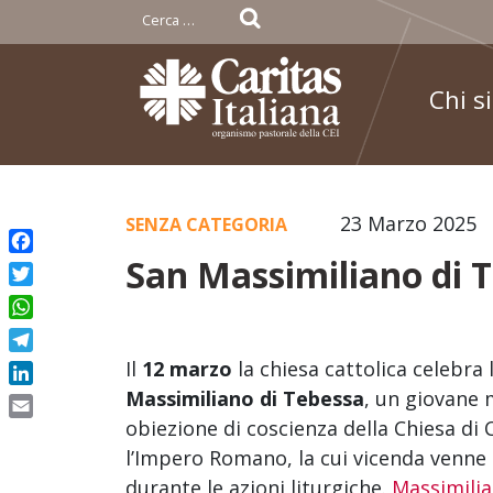
Ricerca
per:
Chi s
Skip
23 Marzo 2025
SENZA CATEGORIA
to
San Massimiliano di 
Facebook
content
Twitter
WhatsApp
Telegram
Il
12 marzo
la chiesa cattolica celebra
LinkedIn
Massimiliano di Tebessa
, un giovane 
obiezione di coscienza della Chiesa di 
Email
l’Impero Romano, la cui vicenda venne
durante le azioni liturgiche.
Massimili