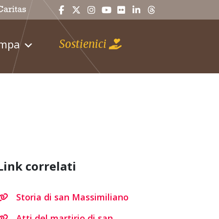
ampa
Sostienici
Link correlati
Storia di san Massimiliano
Atti del martirio di san