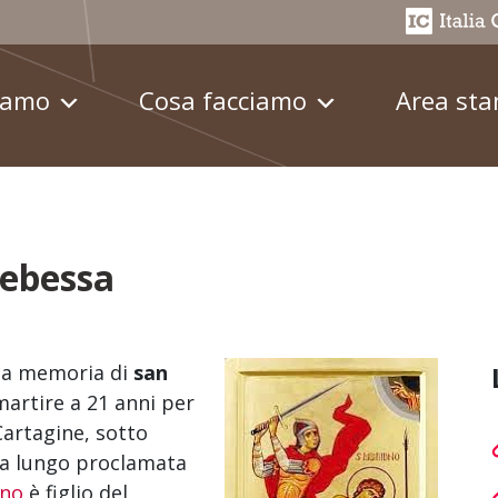
iamo
Cosa facciamo
Area st
Tebessa
 la memoria di
san
martire a 21 anni per
Cartagine, sotto
 a lungo proclamata
ano
è figlio del