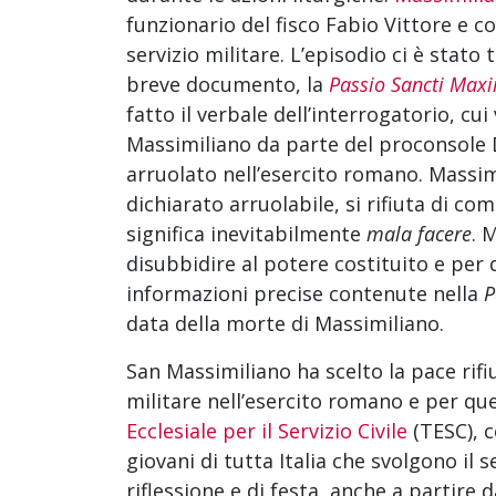
funzionario del fisco Fabio Vittore e co
servizio militare. L’episodio ci è stat
breve documento, la
Passio Sancti Maxi
fatto il verbale dell’interrogatorio, cu
Massimiliano da parte del proconsole 
arruolato nell’esercito romano. Massi
dichiarato arruolabile, si rifiuta di comp
significa inevitabilmente
mala facere
. 
disubbidire al potere costituito e pe
informazioni precise contenute nella
P
data della morte di Massimiliano.
San Massimiliano ha scelto la pace rifi
militare nell’esercito romano e per qu
Ecclesiale per il Servizio Civile
(TESC), c
giovani di tutta Italia che svolgono il s
riflessione e di festa, anche a partire 