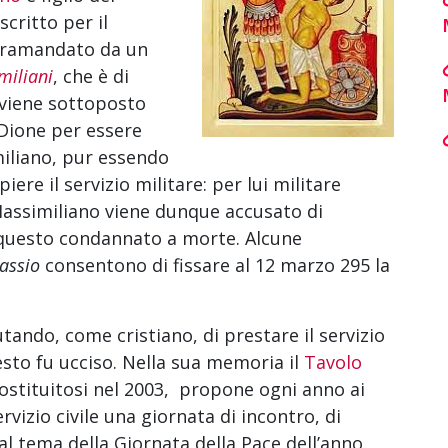
scritto per il
o tramandato da un
miliani
, che è di
i viene sottoposto
Dione per essere
miliano, pur essendo
iere il servizio militare: per lui militare
Massimiliano viene dunque accusato di
r questo condannato a morte. Alcune
assio
consentono di fissare al 12 marzo 295 la
utando, come cristiano, di prestare il servizio
esto fu ucciso. Nella sua memoria il
Tavolo
ostituitosi nel 2003, propone ogni anno ai
ervizio civile una giornata di incontro, di
dal tema della Giornata della Pace dell’anno.