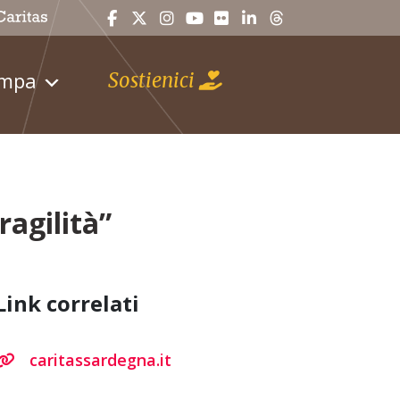
ampa
Sostienici
ragilità”
Link correlati
caritassardegna.it