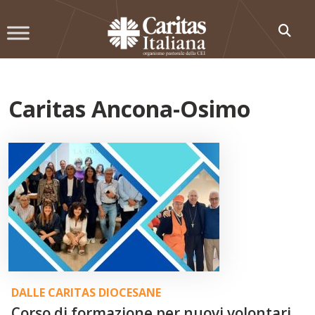
Skip
to
content
Caritas Ancona-Osimo
DALLE CARITAS DIOCESANE
Corso di formazione per nuovi volontari