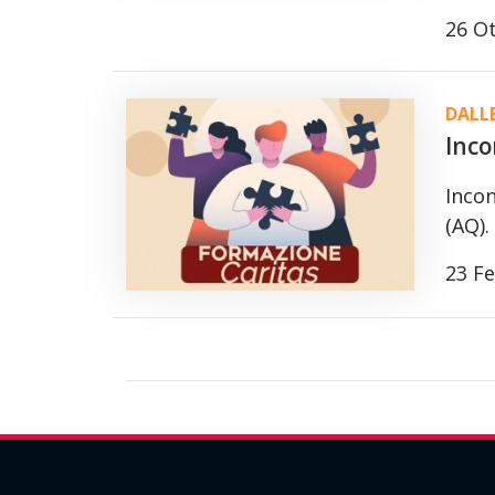
26 O
DALL
Inco
Incon
(AQ).
23 F