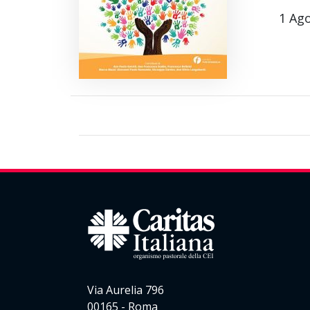
1 Ag
Via Aurelia 796
00165 - Roma