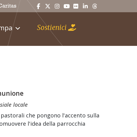
ampa
Sostienici
omunione
siale locale
e pastorali che pongono l'accento sulla
 promuovere l'idea della parrocchia