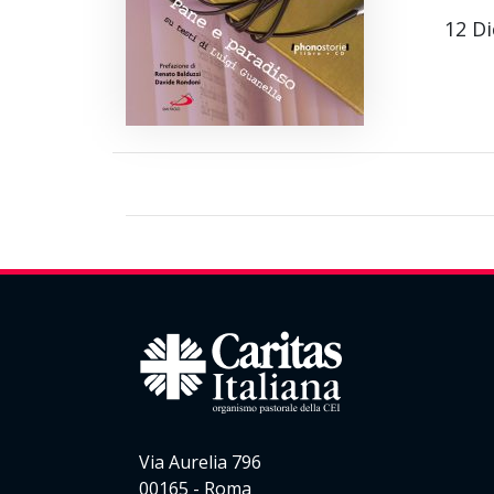
12 D
Via Aurelia 796
00165 - Roma