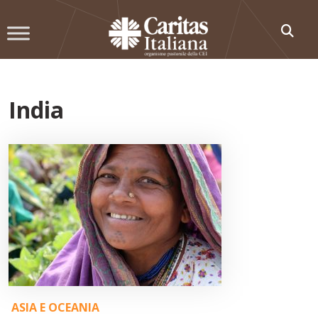
Skip
to
content
India
ASIA E OCEANIA