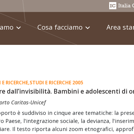
iamo
Cosa facciamo
Area st
 E RICERCHE
,
STUDI E RICERCHE 2005
re dall’invisibilità. Bambini e adolescenti di o
rto Caritas-Unicef
pporto è suddiviso in cinque aree tematiche: la prese
o Paese, l'integrazione sociale, la devianza, l'inser
iare. Il testo riporta alcuni zoom etnografici, approf