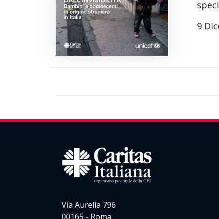
speci
9 Di
Via Aurelia 796
00165 - Roma