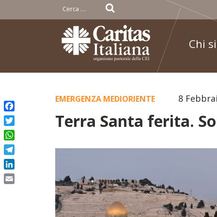
Ricerca
per:
Chi s
Skip
8 Febbra
EMERGENZA MEDIORIENTE
to
Terra Santa ferita. So
Facebook
content
Twitter
WhatsApp
Telegram
LinkedIn
Email