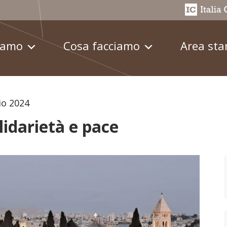
iamo
Cosa facciamo
Area st
io 2024
lidarietà e pace