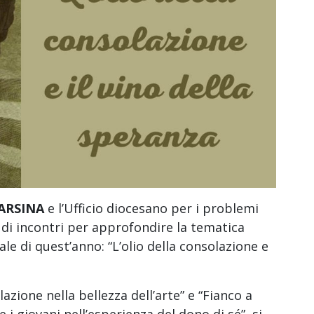
ARSINA
e l’Ufficio diocesano per i problemi
 di incontri per approfondire la tematica
e di quest’anno: “L’olio della consolazione e
azione nella bellezza dell’arte” e “Fianco a
i giovani nell’esperienza del dono di sé”, si