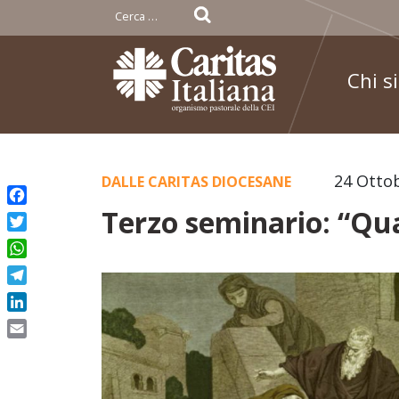
Ricerca
per:
Chi s
Skip
24 Otto
DALLE CARITAS DIOCESANE
to
Terzo seminario: “Qu
Facebook
content
Twitter
WhatsApp
Telegram
LinkedIn
Email