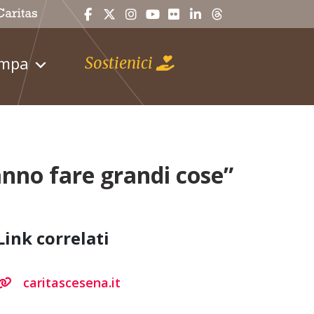
ampa
Sostienici
nno fare grandi cose”
Link correlati
caritascesena.it