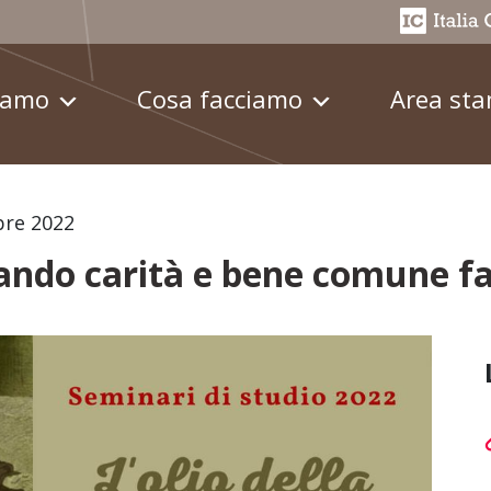
iamo
Cosa facciamo
Area st
bre 2022
ando carità e bene comune fa