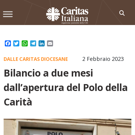
Skip
to
content
Facebook
Twitter
WhatsApp
Telegram
LinkedIn
Email
2 Febbraio 2023
DALLE CARITAS DIOCESANE
Bilancio a due mesi
dall’apertura del Polo della
Carità