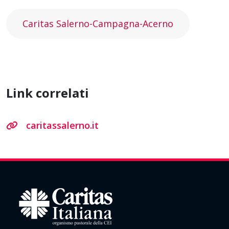
Caritas Salerno-Campagna-Acerno
Link correlati
caritassalerno.it