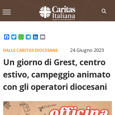
Skip
to
content
Facebook
Twitter
WhatsApp
Telegram
LinkedIn
Email
24 Giugno 2023
DALLE CARITAS DIOCESANE
Un giorno di Grest, centro
estivo, campeggio animato
con gli operatori diocesani