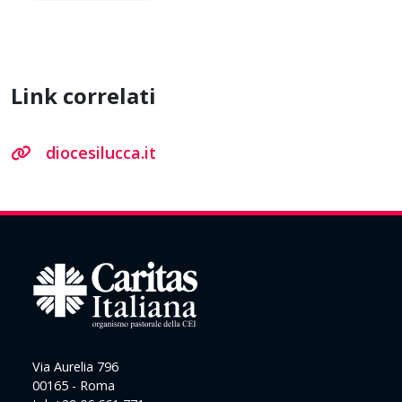
Link correlati
diocesilucca.it
Via Aurelia 796
00165 - Roma