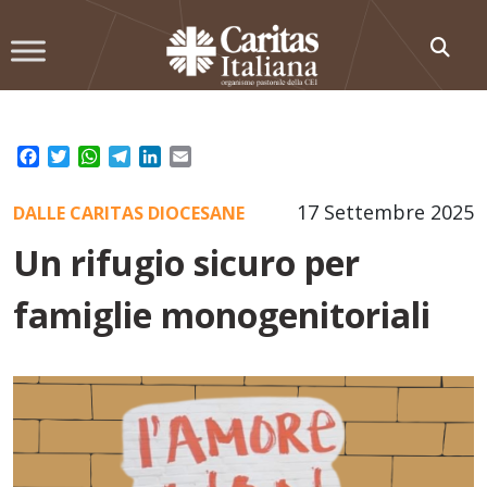
Skip
to
content
Facebook
Twitter
WhatsApp
Telegram
LinkedIn
Email
17 Settembre 2025
DALLE CARITAS DIOCESANE
Un rifugio sicuro per
famiglie monogenitoriali