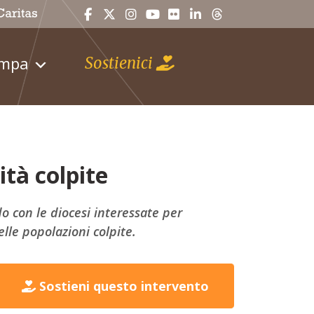
ampa
Sostienici
ità colpite
do con le diocesi interessate per
elle popolazioni colpite.
Sostieni questo intervento