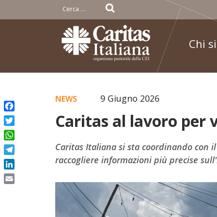
Ricerca
per:
Chi s
Skip
9 Giugno 2026
NEWS
to
Caritas al lavoro per 
Facebook
content
Twitter
WhatsApp
Caritas Italiana si sta coordinando con i
raccogliere informazioni più precise sull
Telegram
LinkedIn
Email