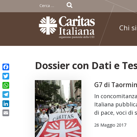
Ricerca
per:
Chi s
Skip
Dossier con Dati e T
to
Facebook
content
Twitter
G7 di Taormin
WhatsApp
In concomitanza 
Telegram
Italiana pubblic
LinkedIn
di pace, voci di
Email
26 Maggio 2017