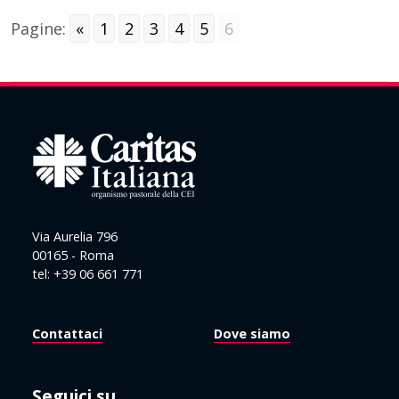
Pagine:
«
1
2
3
4
5
6
Via Aurelia 796
00165 - Roma
tel: +39 06 661 771
Contattaci
Dove siamo
Seguici su