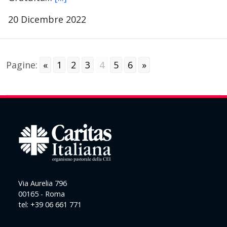
20 Dicembre 2022
Pagine:
«
1
2
3
4
5
6
»
Via Aurelia 796
00165 - Roma
tel: +39 06 661 771