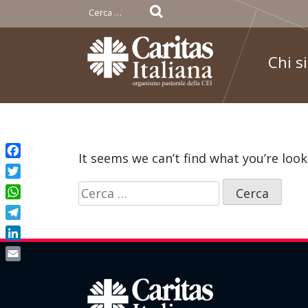
Ricerca
per:
Chi s
Skip
to
It seems we can’t find what you’re look
Facebook
content
Twitter
Ricerca
WhatsApp
per:
Telegram
LinkedIn
Email