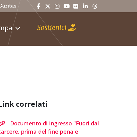
ampa
Sostienici
Link correlati
Documento di ingresso "Fuori dal
carcere, prima del fine pena e