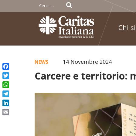
Ricerca
per:
Chi s
Skip
14 Novembre 2024
NEWS
to
Carcere e territorio:
Facebook
content
Twitter
WhatsApp
Telegram
LinkedIn
Email