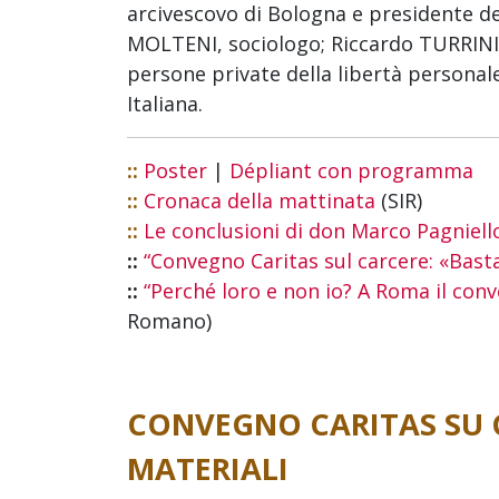
arcivescovo di Bologna e presidente de
MOLTENI, sociologo; Riccardo TURRINI V
persone private della libertà personal
Italiana.
::
Poster
|
Dépliant con programma
::
Cronaca della mattinata
(SIR)
::
Le conclusioni di don Marco Pagniell
::
“Convegno Caritas sul carcere: «Basta 
::
“Perché loro e non io? A Roma il conv
Romano)
CONVEGNO CARITAS SU C
MATERIALI