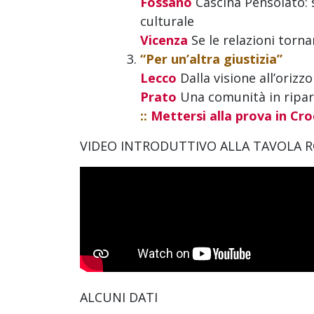
Fossano
Cascina Pensolato: 
culturale
Vicenza
Se le relazioni torna
“Per un’altra giustizia”
Lecco
Dalla visione all’orizz
Prato
Una comunità in ripar
::
Mettersi alla prova in Cr
VIDEO INTRODUTTIVO ALLA TAVOLA
ALCUNI DATI