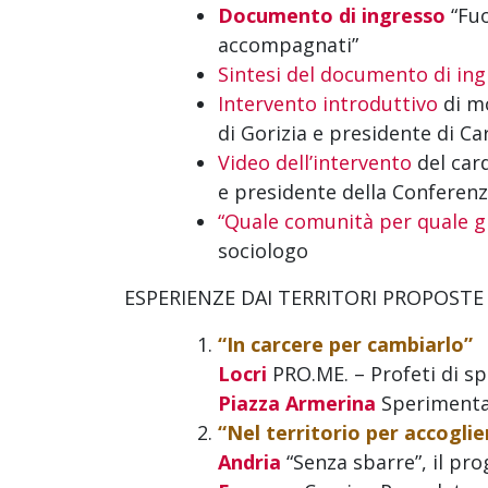
Documento di ingresso
“Fuo
accompagnati”
Sintesi del documento di in
Intervento introduttivo
di mo
di Gorizia e presidente di Car
Video dell’intervento
del car
e presidente della Conferenz
“Quale comunità per quale gi
sociologo
ESPERIENZE DAI TERRITORI PROPOSTE
“In carcere per cambiarlo”
Locri
PRO.ME. – Profeti di sp
Piazza Armerina
Sperimentar
“Nel territorio per accoglie
Andria
“Senza sbarre”, il pro