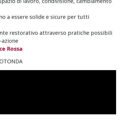
spazio di lavoro, condivisione, cambiamento
no a essere solide e sicure per tutti
onte restorativo attraverso pratiche possibili
-azione
oce Rossa
 ROTONDA