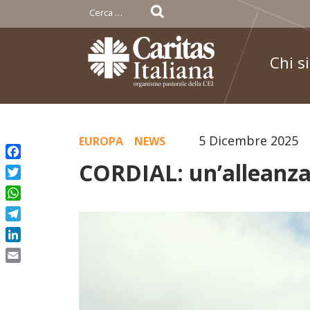
Ricerca
per:
Chi s
Skip
5 Dicembre 2025
EUROPA
NEWS
to
CORDIAL: un’alleanza 
Facebook
content
Twitter
WhatsApp
Telegram
LinkedIn
Email