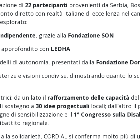
gazione di
22 partecipanti
provenienti da Serbia, Bo
to diretto con realtà italiane di eccellenza nel cam
 esplorato:
 indipendente
, grazie alla
Fondazione SON
o, approfondito con
LEDHA
delli di autonomia, presentati dalla
Fondazione Don
tenze e visioni condivise, dimostrando quanto lo s
rici: da un lato il
rafforzamento delle capacità
del
i sostegno a
30 idee progettuali
locali; dall’altro 
ne di sensibilizzazione e il
1° Congresso sulla Disab
ibattito regionale.
 alla solidarietà, CORDIAL si conferma molto più di 