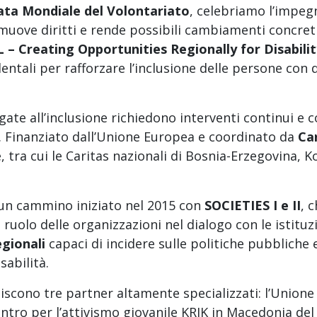
ata Mondiale del Volontariato
, celebriamo l’impeg
romuove diritti e rende possibili cambiamenti concreti
– Creating Opportunities Regionally for Disabilit
entali per rafforzare l’inclusione delle persone con d
legate all’inclusione richiedono interventi continui 
 Finanziato dall’Unione Europea e coordinato da
Car
le, tra cui le Caritas nazionali di Bosnia-Erzegovina,
i un cammino iniziato nel 2015 con
SOCIETIES I e II
, 
l ruolo delle organizzazioni nel dialogo con le istitu
egionali
capaci di incidere sulle politiche pubblich
sabilità.
iscono tre partner altamente specializzati: l’Unione
Centro per l’attivismo giovanile KRIK in Macedonia de