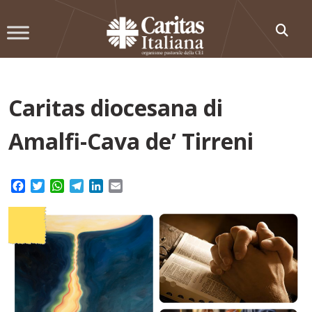
Skip
to
content
Caritas diocesana di
Amalfi-Cava de’ Tirreni
Facebook
Twitter
WhatsApp
Telegram
LinkedIn
Email