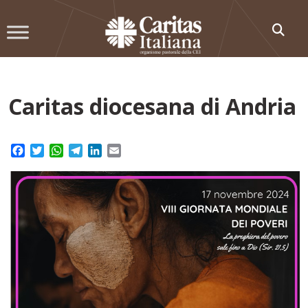
Skip
to
content
Caritas diocesana di Andria
Facebook
Twitter
WhatsApp
Telegram
LinkedIn
Email