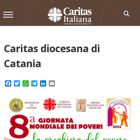
Skip
to
content
Caritas diocesana di
Catania
Facebook
Twitter
WhatsApp
Telegram
LinkedIn
Email