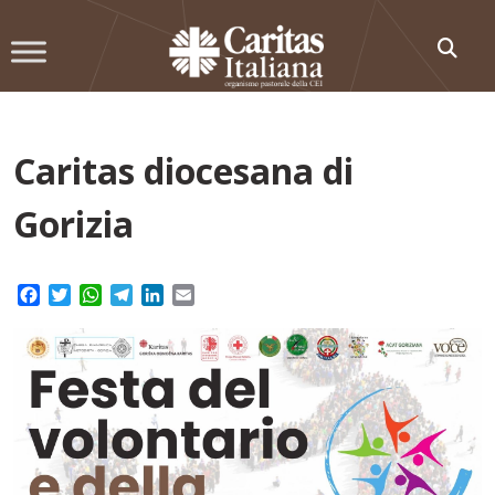
Skip
to
content
Caritas diocesana di
Gorizia
Facebook
Twitter
WhatsApp
Telegram
LinkedIn
Email