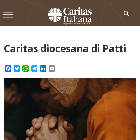
Skip
to
content
Caritas diocesana di Patti
Facebook
Twitter
WhatsApp
Telegram
LinkedIn
Email