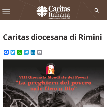
Skip
to
content
Caritas diocesana di Rimini
Facebook
Twitter
WhatsApp
Telegram
LinkedIn
Email