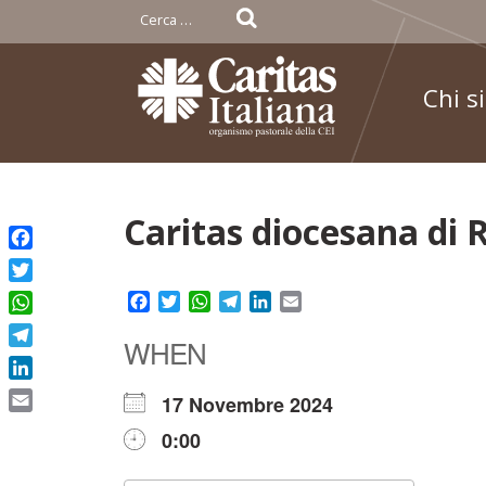
Ricerca
per:
Chi s
Skip
Caritas diocesana di
to
Facebook
content
Twitter
Facebook
Twitter
WhatsApp
Telegram
LinkedIn
Email
WhatsApp
WHEN
Telegram
LinkedIn
17 Novembre 2024
Email
0:00