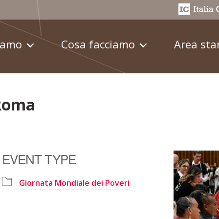
iamo
Cosa facciamo
Area st
 Roma
EVENT TYPE
Giornata Mondiale dei Poveri