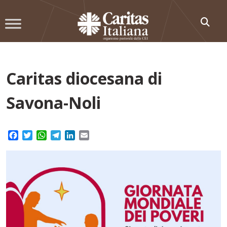
Skip
to
content
Caritas diocesana di
Savona-Noli
Facebook
Twitter
WhatsApp
Telegram
LinkedIn
Email