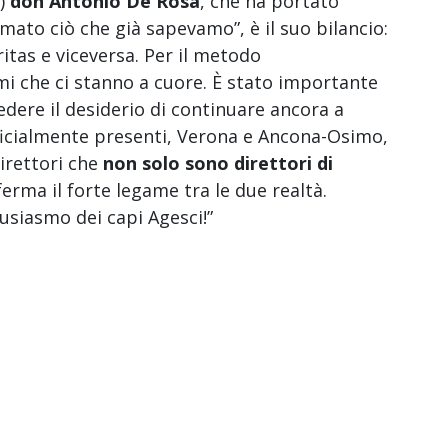
e)
don Antonio De Rosa
, che ha portato
ermato ciò che già sapevamo”, è il suo bilancio:
itas e viceversa. Per il metodo
temi che ci stanno a cuore. È stato importante
vedere il desiderio di continuare ancora a
ufficialmente presenti, Verona e Ancona-Osimo,
direttori che
non solo sono direttori di
ferma il forte legame tra le due realtà.
usiasmo dei capi Agesci!”