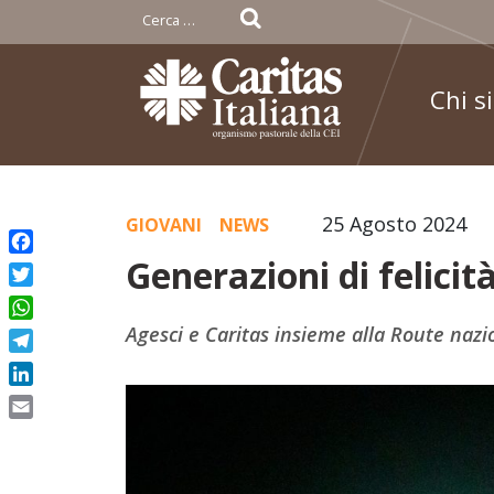
Ricerca
per:
Chi s
Skip
25 Agosto 2024
GIOVANI
NEWS
to
Generazioni di felici
Facebook
content
Twitter
WhatsApp
Agesci e Caritas insieme alla Route naz
Telegram
LinkedIn
Email