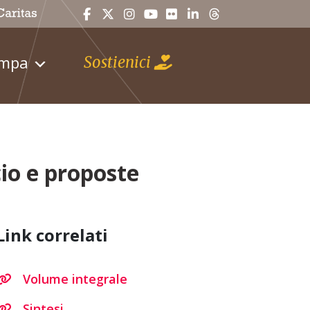
ampa
Sostienici
cio e proposte
Link correlati
Volume integrale
Sintesi