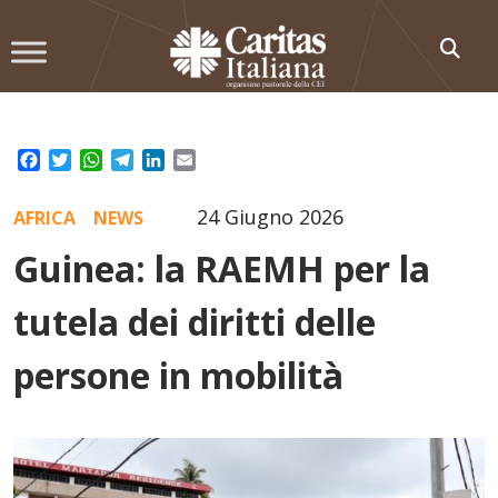
Skip
to
content
Facebook
Twitter
WhatsApp
Telegram
LinkedIn
Email
24 Giugno 2026
AFRICA
NEWS
Guinea: la RAEMH per la
tutela dei diritti delle
persone in mobilità