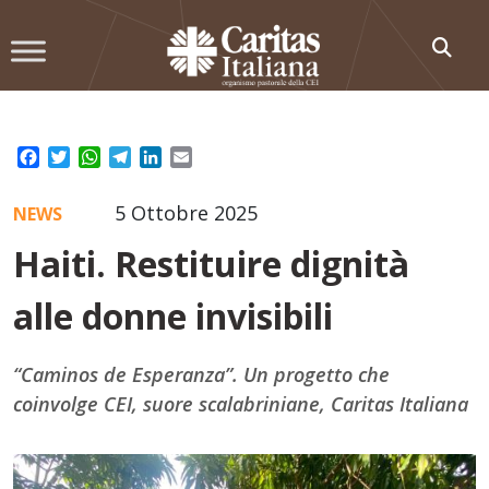
Skip
to
content
Facebook
Twitter
WhatsApp
Telegram
LinkedIn
Email
5 Ottobre 2025
NEWS
Haiti. Restituire dignità
alle donne invisibili
“Caminos de Esperanza”. Un progetto che
coinvolge CEI, suore scalabriniane, Caritas Italiana