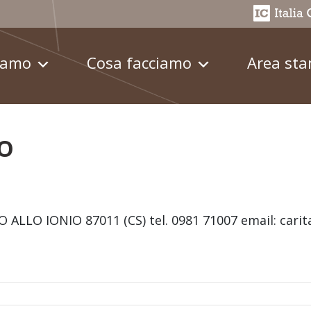
iamo
Cosa facciamo
Area st
IO
O ALLO IONIO 87011 (CS) tel. 0981 71007 email: carit