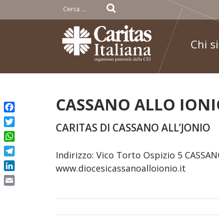
Ricerca
per:
Chi s
Skip
CASSANO ALLO ION
to
Facebook
content
CARITAS DI CASSANO ALL’JONIO
Twitter
WhatsApp
Indirizzo: Vico Torto Ospizio 5 CASSAN
Telegram
www.diocesicassanoalloionio.it
LinkedIn
Email