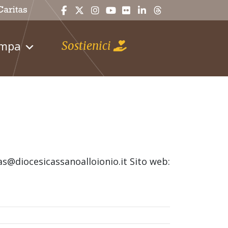
ampa
Sostienici
as@diocesicassanoalloionio.it Sito web: