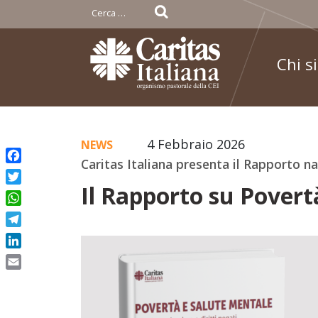
Ricerca
per:
Chi s
Skip
4 Febbraio 2026
NEWS
to
Caritas Italiana presenta il Rapporto n
Facebook
content
Il Rapporto su Povert
Twitter
WhatsApp
Telegram
LinkedIn
Email