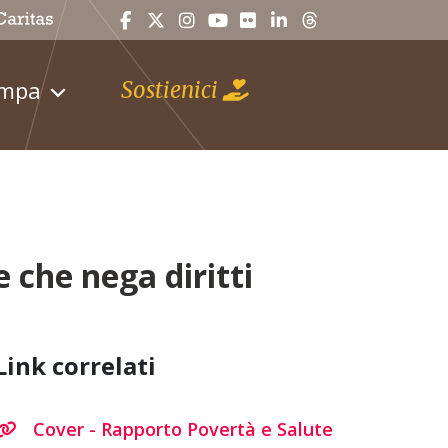
ampa
Sostienici
 che nega diritti
Link correlati
Cover - Rapporto Povertà e Salute