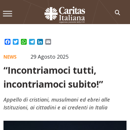
Skip
to
content
Facebook
Twitter
WhatsApp
Telegram
LinkedIn
Email
29 Agosto 2025
NEWS
“Incontriamoci tutti,
incontriamoci subito!”
Appello di cristiani, musulmani ed ebrei alle
Istituzioni, ai cittadini e ai credenti in Italia