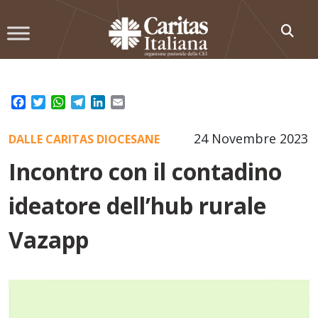
Skip
to
content
Facebook
Twitter
WhatsApp
Telegram
LinkedIn
Email
24 Novembre 2023
DALLE CARITAS DIOCESANE
Incontro con il contadino
ideatore dell’hub rurale
Vazapp