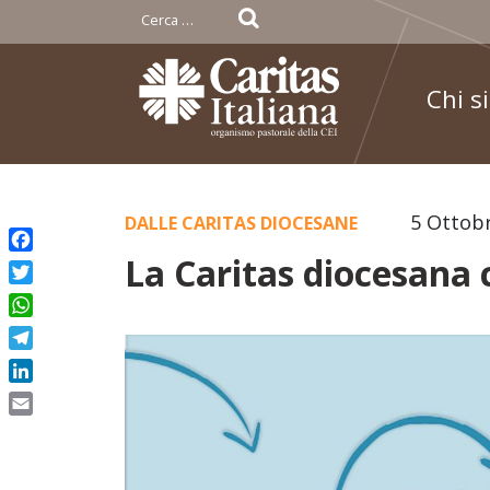
Ricerca
per:
Chi s
Skip
5 Ottob
DALLE CARITAS DIOCESANE
to
La Caritas diocesana
Facebook
content
Twitter
WhatsApp
Telegram
LinkedIn
Email