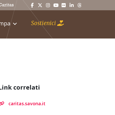
ampa
Sostienici
Link correlati
caritas.savona.it