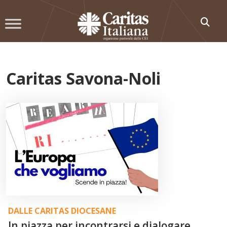
Skip
to
content
Caritas Savona-Noli
DALLE CARITAS DIOCESANE
In piazza per incontrarsi e dialogare