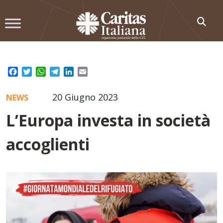
Skip
to
content
Facebook
Twitter
WhatsApp
Telegram
LinkedIn
Email
20 Giugno 2023
NEWS
L’Europa investa in società
accoglienti