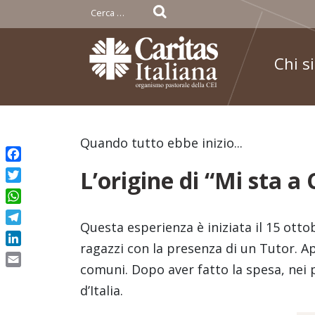
Ricerca
per:
Chi s
Skip
Quando tutto ebbe inizio...
to
Facebook
L’origine di “Mi sta a
content
Twitter
WhatsApp
Questa esperienza è iniziata il 15 otto
Telegram
ragazzi con la presenza di un Tutor. A
LinkedIn
comuni. Dopo aver fatto la spesa, nei p
Email
d’Italia.