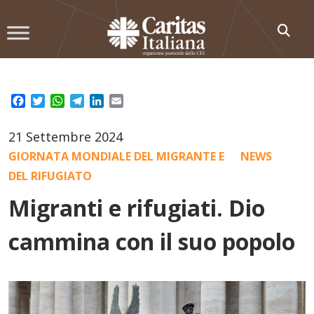
Skip
to
content
Facebook
Twitter
WhatsApp
Telegram
LinkedIn
Email
21 Settembre 2024
GIORNATA MONDIALE DEL MIGRANTE E
NEWS
DEL RIFUGIATO
Migranti e rifugiati. Dio
cammina con il suo popolo