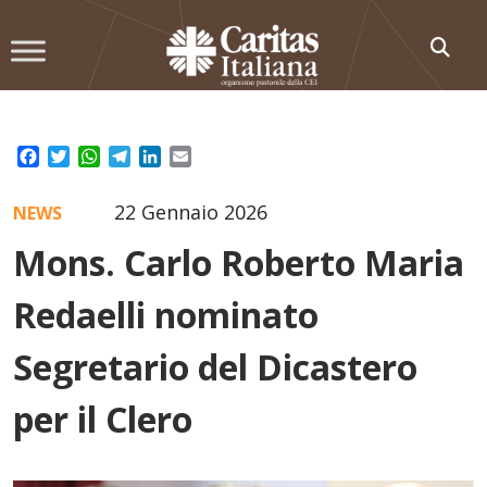
Skip
to
content
Facebook
Twitter
WhatsApp
Telegram
LinkedIn
Email
22 Gennaio 2026
NEWS
Mons. Carlo Roberto Maria
Redaelli nominato
Segretario del Dicastero
per il Clero