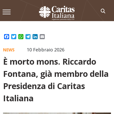
Skip
to
content
Facebook
Twitter
WhatsApp
Telegram
LinkedIn
Email
10 Febbraio 2026
NEWS
È morto mons. Riccardo
Fontana, già membro della
Presidenza di Caritas
Italiana