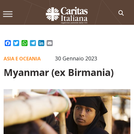
Skip
to
content
Facebook
Twitter
WhatsApp
Telegram
LinkedIn
Email
30 Gennaio 2023
ASIA E OCEANIA
Myanmar (ex Birmania)