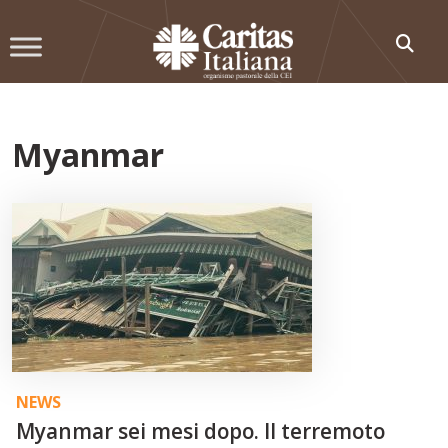
Skip
to
content
Myanmar
NEWS
Myanmar sei mesi dopo. Il terremoto