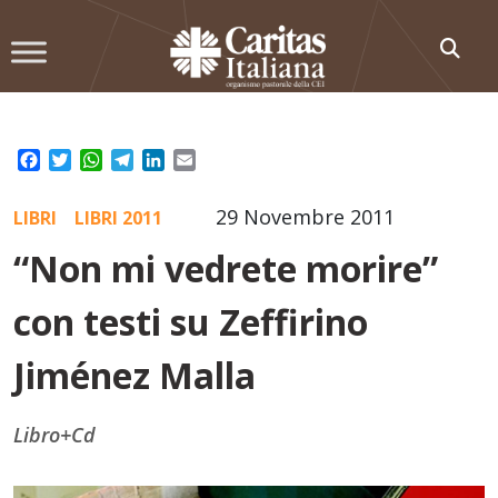
Skip
to
content
Facebook
Twitter
WhatsApp
Telegram
LinkedIn
Email
29 Novembre 2011
LIBRI
LIBRI 2011
“Non mi vedrete morire”
con testi su Zeffirino
Jiménez Malla
Libro+Cd